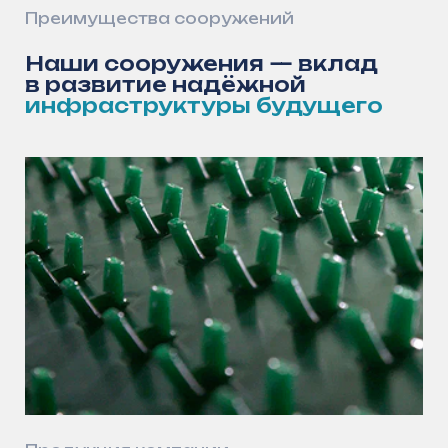
Технология полимерного анкерного
листа успешно применяется в регионах
Российской Федерации, демонстрируя
высокую эффективность в различных
условиях эксплуатации. Данная
технология прошла проверку в разных
климатических зонах — от северных
регионов до южных областей
Основные направления применения,
где технология полимерного анкерного
листа показывает максимальную
эффективность: