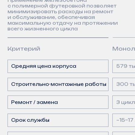
Мы производим современные
гидротехнические
сооружения российского
производства,
обеспечивающие
надёжность, герметичность,
долговечность
Часть линейки наших изделий включена
во ФГИС ЦС, Минпромторга России
и ГИСП, что подтверждает
их соответствие требованиям
к российской промышленной продукции
и облегчает работу наших заказчиков
при участии в государственных закупках
Канализационные насосные
Aэротен
станции