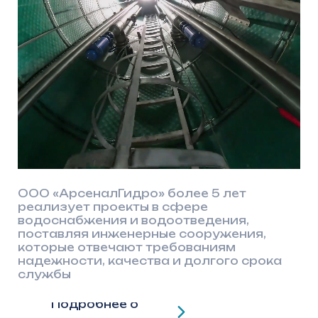
поставляя инженерные сооружения,
которые отвечают требованиям
надежности, качества и долгого срока
службы
Подробнее о
компании
2020
год основания компании
2
3400
м
производственные площади
19
инженерных продуктов