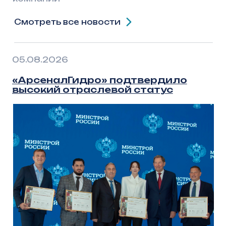
ИНН 1661064929
ОГРН
1201600004011
О компании
Заказчикам и партнёрам
Сооружения
Проектировщикам
Документация
Пресс-центр