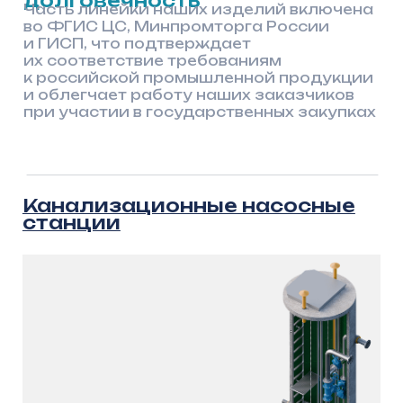
инфраструктуры будущего
Продукция компании
ООО «АрсеналГидро» изготавливается
на основе железобетонных конструкций,
футерованных полимерным анкерным
листом (V-LOСK). Такое решение
объединяет прочность железобетона
и высокую химическую стойкость
современных полимеров.