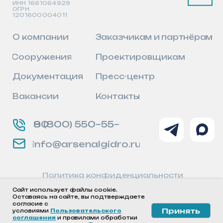
Сайт использует файлы cookie.
Сайт использует файлы cookie.
Оставаясь на сайте, вы подтверждаете
Оставаясь на сайте, вы подтверждаете
согласие с
согласие с
Принять
Принять
условиями
условиями
Пользовательского
Пользовательского
соглаше
соглаше
ния
ния
и правилами обработки
и правилами обработки