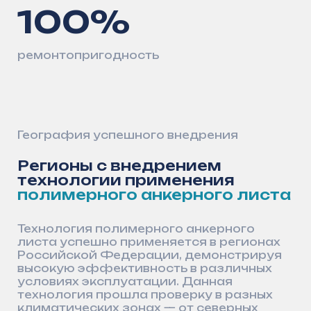
работ
Замена стеклопластика в КНС
Долговечная альтернатива с меньшими
затратами на жизненный цикл
Проекты
Воплощаем инженерные
решения
в
фундамент
безопасности
на десятилетия
вперёд
Создаём современные
гидротехнические объекты
из долговечных материалов,
обеспечивающие безопасность
и устойчивость инфраструктуры