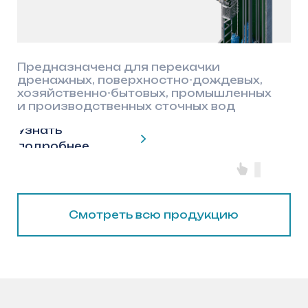
>50
лет срок службы сооружений
60%
экономии от общих расходов
100%
ремонтопригодность
География успешного внедрения
Регионы с внедрением
технологии применения
полимерного анкерного листа