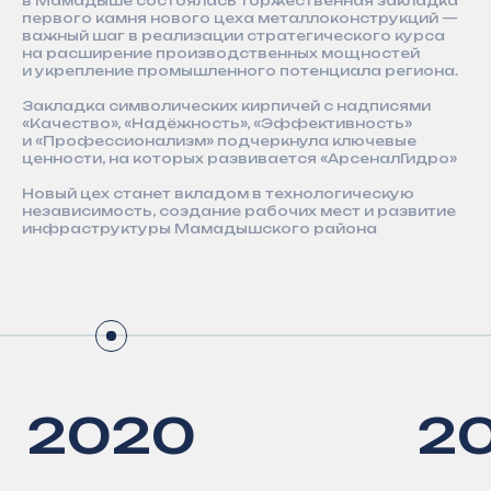
в Мамадыше состоялась торжественная закладка
Развитие инженерной
первого камня нового цеха металлоконструкций —
инфраструктуры — это вклад
важный шаг в реализации стратегического курса
в безопасность, экологию и комфорт
на расширение производственных мощностей
городов. Мы создаём решения, которые
и укрепление промышленного потенциала региона.
обеспечивают стабильную работу
коммунальных систем, снижают риски
Закладка символических кирпичей с надписями
аварий и способствуют устойчивому
«Качество», «Надёжность», «Эффективность»
развитию территорий
и «Профессионализм» подчеркнула ключевые
ценности, на которых развивается «АрсеналГидро»
Новый цех станет вкладом в технологическую
независимость, создание рабочих мест и развитие
инфраструктуры Мамадышского района
Соответствие ГОСТам
Вся производимая нами продукция
имеет необходимые сертификаты
и разрешения, что гарантирует
её надёжность, безопасность
и соответствие требованиям
российского законодательства
Смотреть
сертификаты