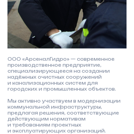
ООО «АрсеналГидро» — современное
производственное предприятие,
специализирующееся на создании
надёжных очистных сооружений
и канализационных систем для
городских и промышленных объектов.
Мы активно участвуем в модернизации
коммунальной инфраструктуры,
предлагая решения, соответствующие
действующим нормативам
и требованиям проектных
и эксплуатирующих организаций.
Продукция компании применяется при
строительстве новых объектов,
реконструкции и техническом
перевооружении существующих
очистных сооружений, насосных
станций, резервуаров, камер и колодцев
2020