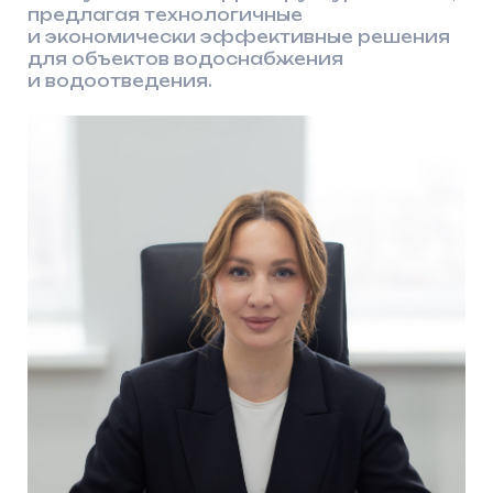
директор компании
ООО «АрсеналГидро»
Зайнуллина Алсу Ирековна
История
История развития компании
«АрсеналГидро»