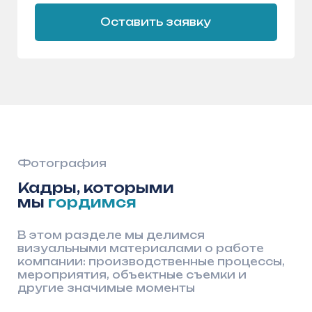
Контакты
2026
Адрес:
г. Казань, Фатыха Амирхана, 40а,
эт.7
Телефон:
8 (800) 550–55–90
Почта:
info@arsenalgidro.ru
Соц.сети