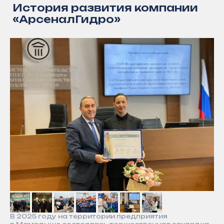
2020
2024
Старт работы зав
Образование инжиниринговой
по производству 
компании «АрсеналГидро»
модулей, футеро
с целью внедрения передовых
полимерным анке
решений в области
в Мамадыше
водоснабжения
Принципы нашей работы
Наша работа построена
на честности,
открытости
и профессионализме
В 2025 году на территории предприятия