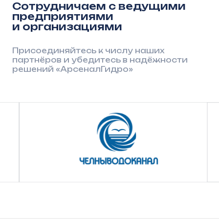
ИНН 1661064929
ОГРН
1201600004011
О компании
Заказчикам и партнёрам
Сооружения
Проектировщикам
Документация
Пресс-центр
Вакансии
Контакты
8 (800) 550–55–90