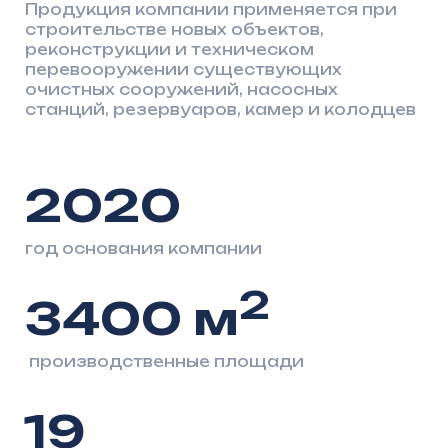
год основания компании
2
3400
м
производственные площади
19
инженерных продуктов
О нас
Слаженная работа команды
обеспечивает
стабильное
качество
и надежность
решений
Мы опираемся на инженерную точность,
контроль качества на всех этапах
и практичные конструктивные решения,