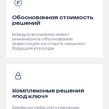
Фотография
Кадры, которыми
мы
гордимся
В этом разделе мы делимся
визуальными материалами о работе
компании: производственные процессы,
мероприятия, объектные съемки и
другие значимые моменты