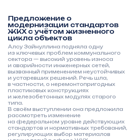
вызванный применением неустойчивых
и устаревших решений. Речь шла,
в частности, о неремонтопригодных
пластиковых конструкциях
и железобетонных модулях старого
типа.
В своём выступлении она предложила
рассмотреть изменение
на федеральном уровне действующих
стандартов и нормативных требований,
регулирующих выбор материалов
и технологий в сфере ЖКХ,
с обязательным включением критериев
срока службы, ремонтопригодности,
полной экономической эффективности
на протяжении жизненного цикла
объектов, а также о введении процедуры
аттестации соответствующих
производств.
Артём Кавинов взял вопрос в работу,
а президент Ассоциации Любовь
Хохлачева направила соответствующее
обращение в Аппарат Правительства РФ