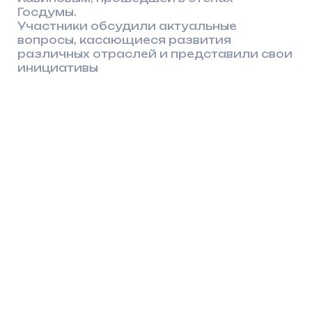
Предложение о
модернизации стандартов
ЖКХ с учётом жизненного
цикла объектов
Алсу Зайнуллина подняла одну
из ключевых проблем коммунального
сектора — высокий уровень износа
и аварийности инженерных сетей,