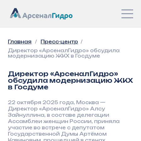
Главная
/
Пресс-центр
/
Директор «АрсеналГидро» обсудила
модернизацию ЖКХ в Госдуме
Директор «АрсеналГидро»
обсудила модернизацию ЖКХ
в Госдуме
22 октября 2025 года, Москва —
Директор «АрсеналГидро» Алсу
Зайнуллина, в составе делегации
Ассамблеи женщин России, приняла
участие во встрече с депутатом
Государственной Думы Артёмом
Кавиновым, прошедшей в стенах
Госдумы.
Участники обсудили актуальные
вопросы, касающиеся развития
различных отраслей и представили свои
инициативы