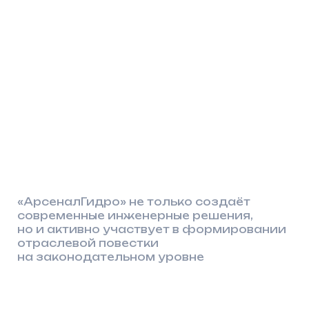
ИНН 1661064929
ОГРН
1201600004011
О компании
Заказчикам и партнёрам
Сооружения
Проектировщикам
Документация
Пресс-центр
Вакансии
Контакты
8 (800) 550–55–90
info@arsenalgidro.ru
Политика конфиденциальности
Пользовательское соглашение
© 2026, ООО «АрсеналГидро»