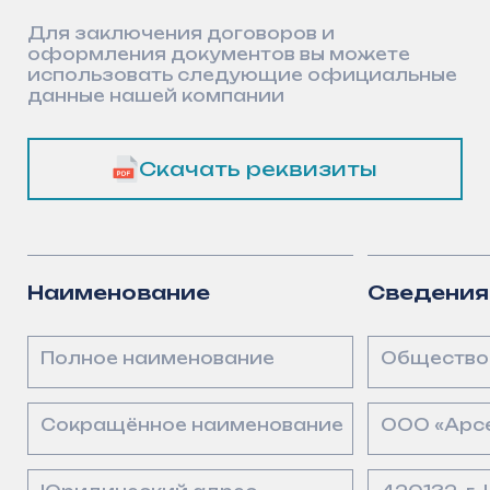
Сокращённое наименование
ООО «АрсеналГидро»
Юридический адрес
420132, г. Казань, ул
Почтовый адрес
420132, Республика Т
8 (800) 550-55-90
Телефон
Электронная почта
info@arsenalgidro.ru
ИНН/КПП
1661064929/1685010
ОГРН
1201600004011
ОКПО
43149965
Расчётный счёт
4070281002937000