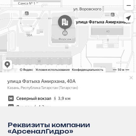
Реквизиты компании
«АрсеналГидро»
Для заключения договоров и
оформления документов вы можете
использовать следующие официальные
данные нашей компании
Cкачать реквизиты
Наименование
Сведения
Полное наименование
Общество с ограниче