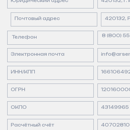
Корреспондентский счёт
3010181020000000
БИК банка
042202824
Банк
АО «АЛЬФА-БАНК»
Директор
Зайнуллина Алсу Ир
ИНН 1661064929
ОГРН
1201600004011
О компании
Заказчикам и партнёрам
Сооружения
Проектировщикам
Документация
Пресс-центр
Вакансии
Контакты