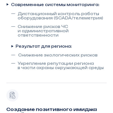
Импортонезависимая технология —
—
поддержка местного
производителя
Публичная результативность:
—
Снижение жалоб населения —
улучшение статистических
показателей
—
Готовые кейсы для отчётов
перед федеральными органами
власти
Результат для региона:
Укрепление позитивного имиджа
—
региона
Демонстрация эффективного
—
управления коммунальным
хозяйством