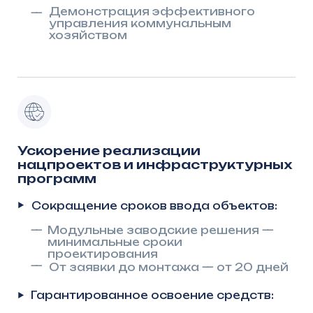
Оптимизация бюджетных
расходов на полном жизненном
цикле
Прозрачная экономика на 50 лет:
—
Исключение многократных затрат
на замену станций каждые 15–
20 лет
—
Отсутствие необходимости
в капитальном ремонте корпуса
—
Снижение эксплуатационных
расходов муниципалитетов
Результат для региона:
—
Экономия до 60% бюджетных
средств в течение
50 лет по сравнению
с традиционными решениями