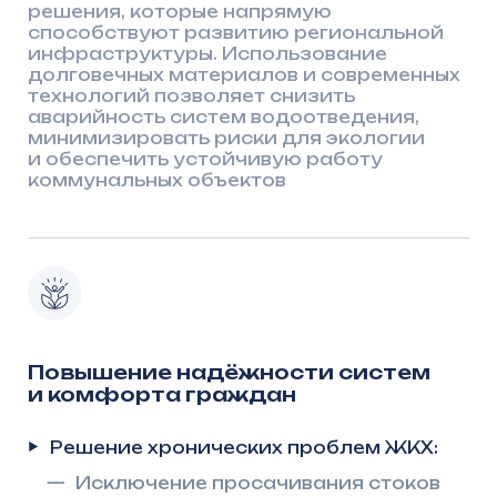
Повышение надёжности систем
и комфорта граждан
Решение хронических проблем ЖКХ:
—
Исключение просачивания стоков
в грунт и распространения запахов
—
Защита от подтоплений территорий
благодаря 100% герметичности
корпуса
—
Снижение количества жалоб
населения на работу
канализационной системы
Технологическое превосходство:
—
Срок службы 50+ лет без
капитального ремонта
—
Футеровка HDPE, устойчивая
к агрессивным стокам и коррозии
—
Снижение аварийности в 3–5 раз