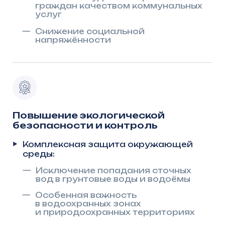
Современные системы мониторинга:
—
Дистанционный контроль работы
оборудования (SCADA/телеметрия)
—
Снижение рисков ЧС
и административной
ответственности
Результат для региона:
—
Снижение экологических рисков
—
Укрепление репутации региона
в части охраны окружающей среды
Создание позитивного имиджа
и отчётности
Демонстрация успешной практики:
Реализованные проекты в Казани,
—
Чистополе, Нурлате, Лениногорске