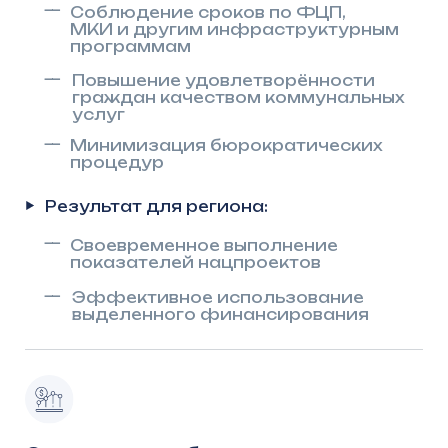
Стратегическая поддержка
на всех этапах
Полное сопровождение проектов:
—
Помощь в разработке
ТЭО и технических заданий
—
Документация для прохождения
экспертиз
—
Сопровождение на уровне ГИСУ,
Минстроя, Госэкспертизы
Гарантии качества:
—
Монтаж «под ключ» с авторским
надзором
—
Соблюдение сроков и бюджетов
проекта