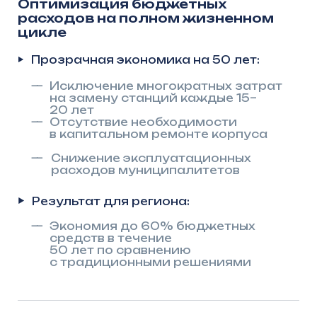
Эффективное
использование бюджета
и рост доверия населения
Для региональных властей это означает
возможность более эффективно
управлять бюджетами: вложения
в надёжные КНС окупаются за счёт
сокращения затрат на ремонты,
устранение аварийных ситуаций
и снижение операционных расходов.
При этом качество услуг для населения
растёт, что положительно сказывается
на социальной стабильности и уровне
доверия
КНС от «АрсеналГидро» — это:
Снижение затрат на весь жизненный
цикл (50+ лет)
Надёжность и безопасность без жалоб
и чрезвычайных ситуаций
Быстрая реализация: от проекта