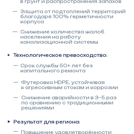
по сравнению с традиционными
решениями
Результат для региона:
—
Повышение удовлетворённости
граждан качеством коммунальных
услуг
—
Снижение социальной
напряжённости
Повышение экологической
безопасности и контроль
Комплексная защита окружающей
среды:
—
Исключение попадания сточных
вод в грунтовые воды и водоёмы
—
Особенная важность
в водоохранных зонах
и природоохранных территориях