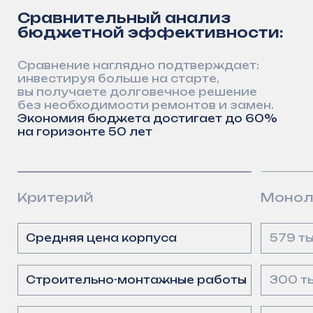
ИНН 1661064929
ОГРН
1201600004011
О компании
Заказчикам и партнёрам
Сооружения
Проектировщикам
Документация
Пресс-центр
Вакансии
Контакты
8 (800) 550–55–90
info@arsenalgidro.ru
Политика конфиденциальности
Пользовательское соглашение
© 2026, ООО «АрсеналГидро»