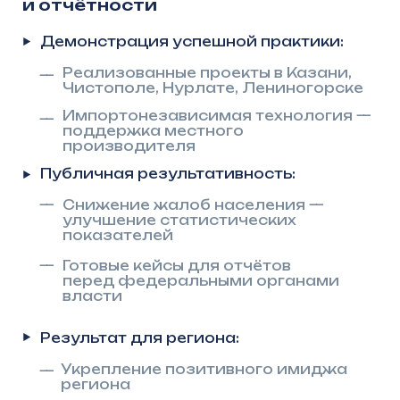
Ускорение реализации
нацпроектов и инфраструктурных
программ
Сокращение сроков ввода объектов:
—
Модульные заводские решения —
минимальные сроки
проектирования
—
От заявки до монтажа — от 20 дней
Гарантированное освоение средств:
—
Соблюдение сроков по ФЦП,
МКИ и другим инфраструктурным
программам
—
Повышение удовлетворённости
граждан качеством коммунальных
услуг
—
Минимизация бюрократических
процедур
Результат для региона:
—
Своевременное выполнение
показателей нацпроектов
—
Эффективное использование
выделенного финансирования