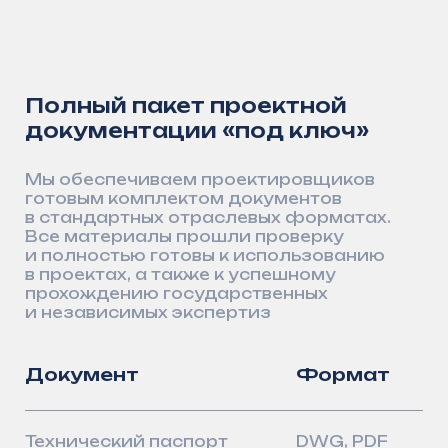
Присоединяйтесь к числу наших
партнёров и убедитесь в надёжности
решений «АрсеналГидро»
Получить консультацию
ИНН 1661064929
ОГРН
1201600004011
О компании
Заказчикам и партнёрам