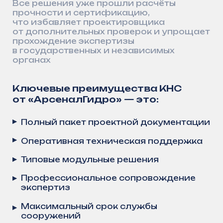
Технический паспорт
DWG, PDF
Спецификация
Excel, PDF
Сертификаты и испытания
PDF
Методика монтажа
PDF
Excel
Гидравлический расчёт
Узлы подключения
DWG, PDF
Сотрудничаем с ведущими
предприятиями
и организациями