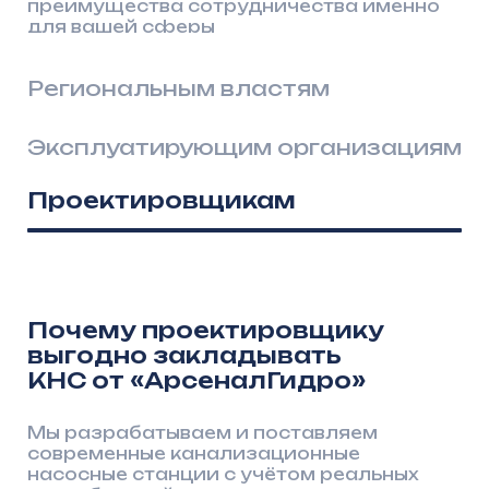
Эксплуатирующим организациям
Проектировщикам
Почему проектировщику
выгодно закладывать
КНС от «АрсеналГидро»
Мы разрабатываем и поставляем
современные канализационные
насосные станции с учётом реальных
потребностей проектировщиков.
Предлагаем полный пакет проектной
документации: DWG-чертежи, 3D-
модели, спецификации, технические
паспорта и расчёты. Оказываем помощь
прохождения экпертизы. Это позволяет
сократить сроки проектирования
и существенно облегчает работу
специалистов