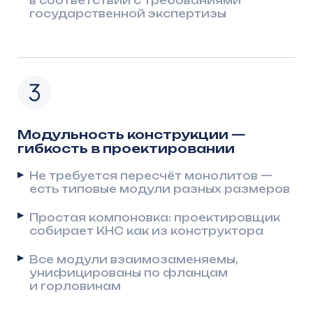
Надёжность решения
без дополнительных расчётов
HDPE футеровка защищает от любых
агрессивных стоков: ПАВ, H₂S, жиры,
щёлочи
Расчёт прочности уже выполнен —
паспортная несущая способность
в комплекте
Подтвержденная морозостойкость
и устойчивость к подвижкам грунта
Лёгкое прохождение экспертизы