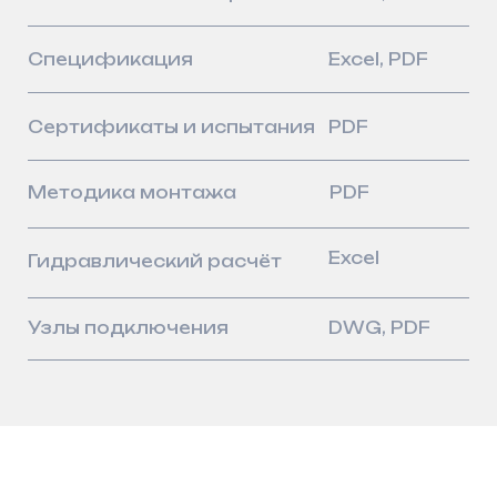
Сооружения
Проектировщикам
Документация
Пресс-центр
Вакансии
Контакты
8 (800) 550–55–90
info@arsenalgidro.ru
Политика конфиденциальности
Пользовательское соглашение
© 2026, ООО «АрсеналГидро»