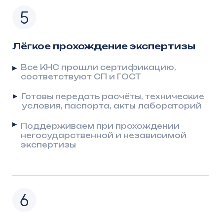
Проектируйте быстрее
с готовыми решениями
Модульная конструкция КНС
обеспечивает гибкость
в проектировании: типовые блоки легко
комбинируются и адаптируются
под конкретный рельеф, уровень
грунтовых вод или состав стоков.
Все решения уже прошли расчёты
прочности и сертификацию,
что избавляет проектировщика
от дополнительных проверок и упрощает
прохождение экспертизы
в государственных и независимых
органах
Ключевые преимущества КНС
от «АрсеналГидро» — это:
Полный пакет проектной документации
Оперативная техническая поддержка