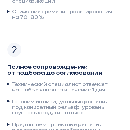
Готовим индивидуальные решения
под конкретный рельеф, уровень
грунтовых вод, тип стоков
Предлагаем проектные решения
в соответствии с требованиями
государственной экспертизы
Модульность конструкции —
гибкость в проектировании
Не требуется пересчёт монолитов —
есть типовые модули разных размеров
Простая компоновка: проектировщик
собирает КНС как из конструктора
Все модули взаимозаменяемы,
унифицированы по фланцам
и горловинам