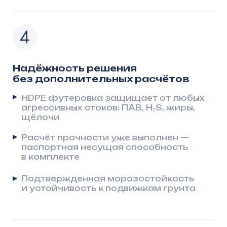
Все КНС прошли сертификацию,
соответствуют СП и ГОСТ
Готовы передать расчёты, технические
условия, паспорта, акты лабораторий
Поддерживаем при прохождении
негосударственной и независимой
экспертизы
Экономическая выгода в ПСД
Срок службы 50+
лет без капремонта — снижает TCO
Упрощённый монтаж снижает
СМР на 15–25%